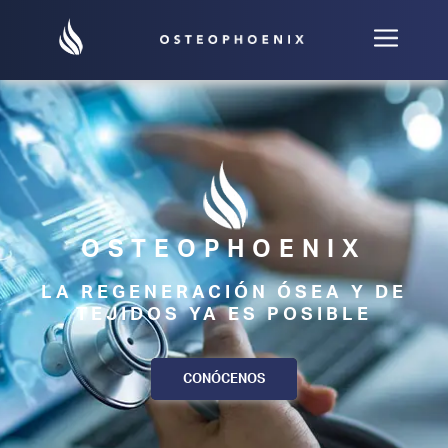
OSTEOPHOENIX
LA REGENERACIÓN ÓSEA Y DE
TEJIDOS YA ES POSIBLE
CONÓCENOS