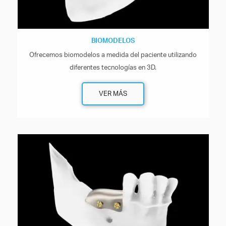
BIOMODELOS
Ofrecemos biomodelos a medida del paciente utilizando
diferentes tecnologías en 3D.
VER MÁS