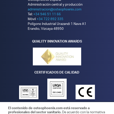
Administración central y producción
administracion@osteophoenix.com
Tel:
+34 946 51 11 66
Móvil
+34 722 892 335
Polígono Industrial Urazandi 1 Nave A1
Erandio, Vizcaya 48950
QUALITY INNOVATION AWARDS
CERTIFICADOS DE CALIDAD
El contenido de osteophoenix.com está reservado a
profesionales del sector sanitario.
De acuerdo con la normativa